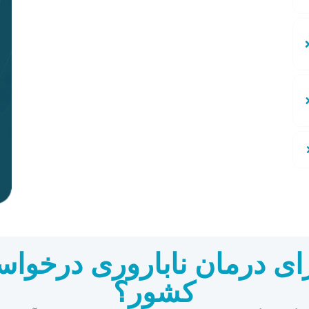
رای درمان ناباروری درخوا
کشور؟