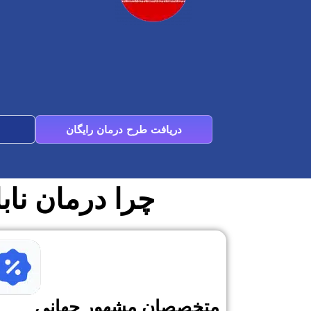
دریافت طرح درمان رایگان
چرا درمان ناب
متخصصان مشهور جهانی