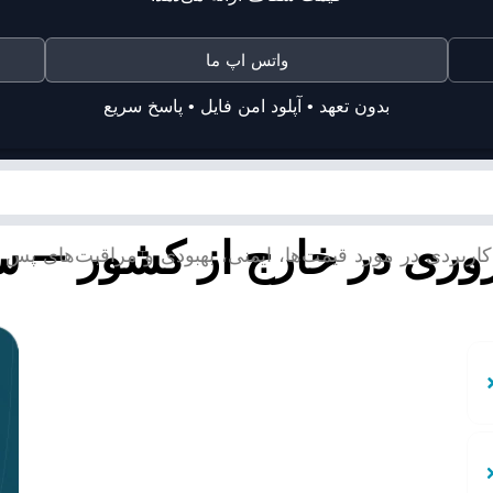
واتس اپ ما
بدون تعهد • آپلود امن فایل • پاسخ سریع
اروری در خارج از کشور — س
کاربردی در مورد قیمت‌ها، ایمنی، بهبودی و مراقبت‌های پس ا