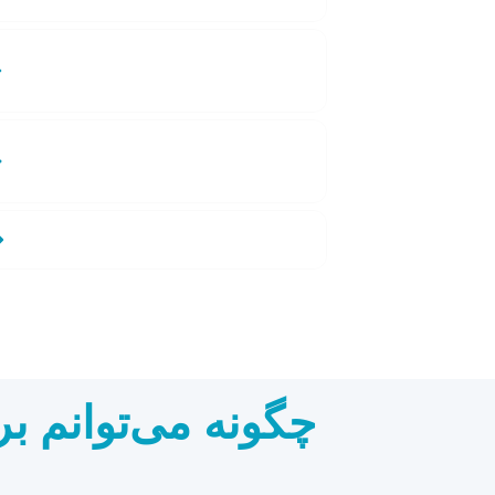
برای درمان ناباروری چه مدت باید
در ایران بمانم؟
هزینه درمان ناباروری در ایران چقدر
است؟
چگونه فرآیند را شروع کنم؟
چگونه می‌توانم ب