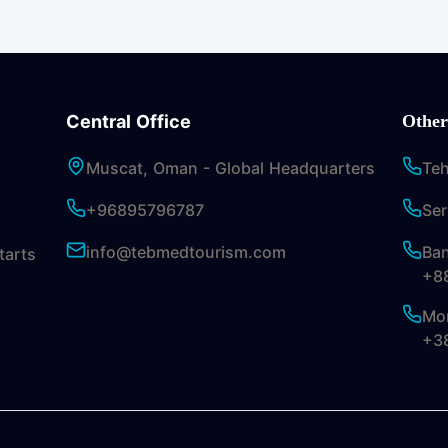
Central Office
Other
Muscat, Oman - Global Headquarters
Teh
+96895796787
Ser
info@tebmedtourism.com
Ba
tarts
+8
Mon
+3