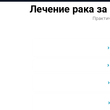
Лечение рака за
Практич
Какие виды лечения рака
доступны?
Какие виды рака можно лечить?
Что входит в пакет услуг по
лечению рака?
Сколько времени пациентам
нужно оставаться на лечении?