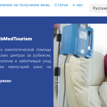
вление на получение визы
Статьи
о нас
ebMedTourism
 к онкологической помощи
ских центрах за рубежом,
нологии и заботливый уход
там наилучший шанс на
ранах: