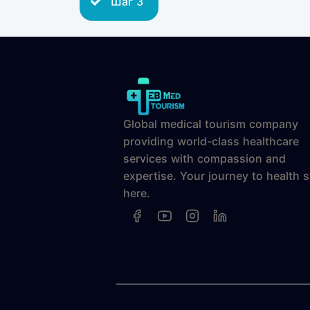
Шаг 3
Global medical tourism company
providing world-class healthcare
services with compassion and
expertise. Your journey to health s
here.