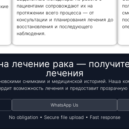
пациентами сопровождают их на
по
ские
протяжении всего процесса — от
см
консультации и планирования лечения до
по
восстановления и последующего
оп
наблюдения.
на лечение рака — получит
лечения
новскими снимками и медицинской историей. Наша ко
ердит возможность лечения и предоставит прозрачную 
WhatsApp Us
No obligation • Secure file upload • Fast response