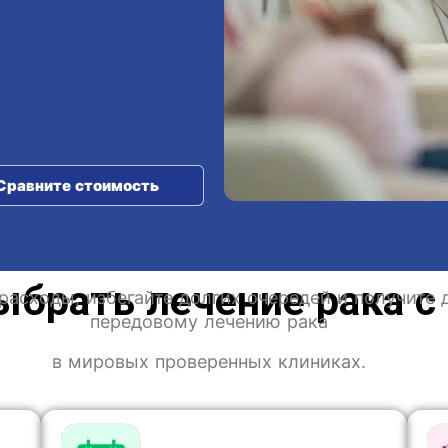
Сравните стоимость
ыбрать лечение рака с
расходы, избегайте долгих очередей и получите 
передовому лечению рака
в мировых проверенных клиниках.