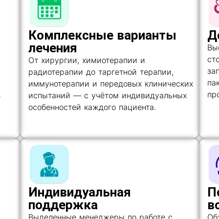
Комплексные варианты
Д
лечения
Вы
ст
От хирургии, химиотерапии и
за
радиотерапии до таргетной терапии,
па
иммунотерапии и передовых клинических
пр
испытаний — с учётом индивидуальных
е
особенностей каждого пациента.
Индивидуальная
П
поддержка
в
Выделенные менеджеры по работе с
Об