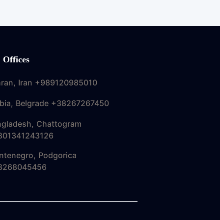
 Offices
ran, Iran +989120985010
bia, Belgrade +38267267450
ngladesh, Chattogram
801341243126
tenegro, Podgorica
8268045456