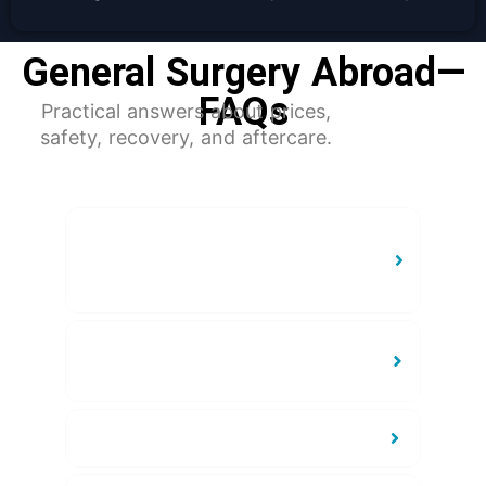
General Surgery Abroad—
FAQs
Practical answers about prices,
safety, recovery, and aftercare.
What types of general surgeries
are available with
TebMedTourism?
How long should I plan to stay
abroad for surgery?
What’s included in the package?