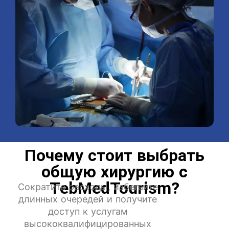
Почему стоит выбрать
общую хирургию с
TebMedTourism?
Сократите расходы, избегайте
длинных очередей и получите
доступ к услугам
высококвалифицированных