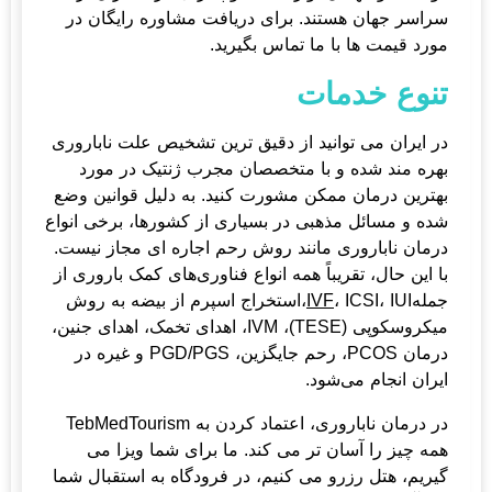
سراسر جهان هستند. برای دریافت مشاوره رایگان در
مورد قیمت ها با ما تماس بگیرید.
تنوع خدمات
در ایران می توانید از دقیق ترین تشخیص علت ناباروری
بهره مند شده و با متخصصان مجرب ژنتیک در مورد
بهترین درمان ممکن مشورت کنید. به دلیل قوانین وضع
شده و مسائل مذهبی در بسیاری از کشورها، برخی انواع
درمان ناباروری مانند روش رحم اجاره ای مجاز نیست.
با این حال، تقریباً همه انواع فناوری‌های کمک باروری از
جمله
IVF
، ICSI، IUI،استخراج اسپرم از بیضه به روش
میکروسکوپی (TESE)، IVM، اهدای تخمک، اهدای جنین،
درمان PCOS، رحم جایگزین، PGD/PGS و غیره در
ایران انجام می‌شود.
در درمان ناباروری، اعتماد کردن به TebMedTourism
همه چیز را آسان تر می کند. ما برای شما ویزا می
گیریم، هتل رزرو می کنیم، در فرودگاه به استقبال شما