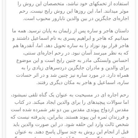
استفاده از تخمک‎های خود نباشد، متخصصان این روش را
موثر می‎دانند. اما، این روزها این روش رایج نیست. رحم
اجاره‌ای جایگزین در بین والدین نابارور محبوب است.
داستان هاجر و ساره پس از زایمان به پایان نرسید. همه ما
می‎دانیم که هاجر و ابراهیم پسری به نام اسماعیل داشتند و
هاجر قرار بود نوزاد را به ساره تحویل دهد. اما، آنقدرها هم
که به نظر می‎رسد آسان نبود. در رحم اجاره‌ای سنتی،
احساس وابستگی مادر به جنین رایج است و این موضوع
برای والدین و مادران جایگزین دردسرهای زیادی را به
همراه دارد. در مورد ساره نیز چنین شد و در اثر حسادت
ساره، اسماعیل و هاجر به مکان دیگری رفتند.
رحم اجاره ای در مسیحیت به عنوان یک گناه تلقی نمی‎شود،
اما سوالات پیچیده‎ای را برای والدین ایجاد می‎کند. در کتاب
مقدس ازدواج پیوندی مقدس بین دو نفر شمرده شده است
و فرزندان ثمره این پیوند هستند. بنابراین، پذیرفته نیست که
شخص ثالث وارد این حلقه شود. در این صورت والدین باید
قبل از انجام این روش به چند سوال پاسخ دهند. به عنوان