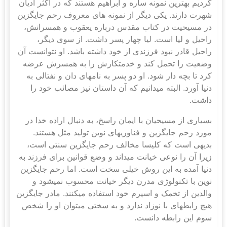
کردیم بهترین نمونه ساره و ابراهیم هستند که در اکثر ادیان
شهرت دارند. یکی دیگر از نمونه های معروف رحم جایگزین
در مسیحیت در کتاب مقدس درباره یعقوب و همسرانش،
راحیل و لیا است. لیا چهار پسر داشت. از سوی دیگر،
راحیل قادر نبود فرزندی از خود داشته باشد. او نتوانست آن
وضعیت را تحمل کند و خدمتکارش را به همسرش عرضه
کرد تا بچه دار شود. او دو پسر به نام‎های دان و نفتالی به
دنیا آورد. البته می‎دانیم که آن داستان نیز مصائب خود را
داشت.
بسیاری از مسیحیان با ایمان راسخ، به دنبال اراده خدا در
مورد رحم جایگزین و فناوری‎های نوین تولید مثل هستند.
بدیهی است که کلیسا مخالف رحم جایگزین سنتی است،
زیرا آن را نوعی خیانت می‎داند و وضع قوانین برای فرزند به
دنیا آمده به این روش خیلی سخت است. اما رحم جایگزین
نوین با تکنولوژی مدرن دیگر خیانت محسوب نمی‎شود و
والدین از تخمک و اسپرم خود استفاده می‎کنند. مادر جایگزین
هیچ رابطه‎ای با نوزاد ندارد و به سختی می‎توان او را شخص
سوم این رابطه دانست.