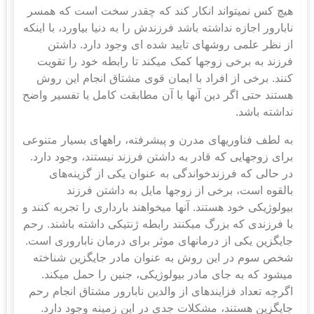
هیچ کس نمی‎تواند انکار کند که چقدر سخت است که همسر
نابارور اجازه نداشته باشد فرزندش را به دنیا بیاورد، با اینکه
از نظر علمی روش‎های تایید شده ای وجود دارد. داشتن
فرزند به برخی زوج‎ها کمک می‎کند تا رابطه خود را تقویت
کنند. برخی از افراد با ایمان قوی مشتاق انجام این روش
هستند حتی اگر دین آنها با آن مطابقت کامل یا تفسیر واضح
نداشته باشد.
به لطف فناوریهای مدرن و پیشرفته، راه‎های بسیار متنوعی
برای زوج‎هایی که قادر به داشتن فرزند نیستند، وجود دارد.
در حالی که فرزندخواندگی به عنوان یکی از گزینه‌های
بالقوه است، برخی از زوج‎ها مایل به داشتن فرزند
بیولوژیکی خود هستند. آنها می‎خواهند بارداری را تجربه کنند و
با فرزندی که بزرگ می‎کنند رابطه ژنتیکی داشته باشند. رحم
جایگزین یکی از درمان‎های موثر برای درمان ناباروری است.
شخص سوم در این روش به عنوان مادر جایگزین شناخته
می‎شود که به جای مادر بیولوژیکی، جنین را حمل می‎کند.
اگرچه تعداد فزاینده‎ای از والدین نابارور مشتاق انجام رحم
جایگزین هستند، مشکلات جدی در این زمینه وجود دارد.