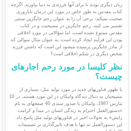
زنان دیگری بودند تا برای آنها فرزندی به دنیا بیاورند. اگرچه
کتاب مقدس به طور خاص در مورد این درمان ناباروری
صحبت نمی‎کند، برخی آن را به عنوان رحم جایگزین سنتی
تفسیر می کنند. رحم جایگزین در مسیحیت و در کتاب
مقدس ممنوع نشده است، اما سؤالاتی در مورد اخلاقی
بودن این فرآیند ایجاد کرده است. به عنوان مثال سوالی که
از مادر جایگزین پرسیده می‎شود این است که داشتن فرزند
شخص دیگری در شکم اخلاقی است؟
نظر کلیسا در مورد رحم اجاره
ای
چیست؟
با ظهور فناوری‎های جدید در مورد تولید مثل، بسیاری از
مسیحیان به دنبال دیدگاه واتیکان در این مورد هستند. در 10
مارس 1987، واتیکان با صدور سندی 40 صفحه‎ای به نام
«دستورالعمل احترام به زندگی انسان در مبدأ و کرامت
زایش» به تحولات اخیر در فناوری‎های تولید مثل پاسخ داد.
این دستورالعمل نه تنها با هدف تاثیرگذاری بر تصمیمات