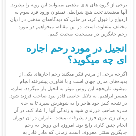
برخی از گروه های‎ های مذهبی نمی‎توانند این رویه را بپذیرند.
آنها معتقدند تحت هیچ شرایطی نمی‎توان ورود فرد سوم به
ازدواج را قبول کرد. در حالی که دیدگاه‌های مذهبی در ادیان
مختلف متفاوت است، در این مقاله، می‎خواهیم در مورد
رحم جایگزین در مسیحیت صحبت کنیم.
انجیل در مورد رحم اجاره
ای
چه می
گوید؟
اگرچه برخی از مردم فکر می‎کنند رحم اجاره‎ای یکی از
پدیده‌های مدرن جهان است و با فناوری پیشرفته انجام
می‎شود، تاریخچه این روش موثر به انجیل باز می‎گردد. ساره،
همسر ابراهیم، ​​به دلایل خاصی قادر نبود صاحب فرزند شود.
در نتیجه کنیز خود هاجر را به شوهرش سپرد تا به جای
ساره صاحب فرزندی شود و زندگی آنها را شاد کند. در آن
زمان زن بدون فرزند پذیرفته نمی‎شد، بنابراین در آن دوران
انجام چنین کاری رایج بود. امروزه این روش به رحم
جایگزین سنتی معروف است. زمانی که مادر قادر به