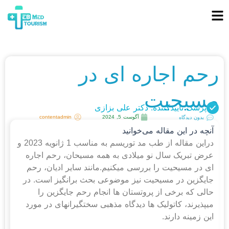
رحم اجاره ای در
مسیحیت
پزشک تاییدکننده: دکتر علی بزازی
آگوست 5, 2024
contentadmin
بدون دیدگاه
آنچه در این مقاله می‌خوانید
دراین مقاله از طب مد توریسم به مناسب 1 ژانویه 2023 و
عرض تبریک سال نو میلادی به همه مسیحان،
رحم اجاره
ای در مسیحیت
را بررسی میکنیم.مانند سایر ادیان، رحم
جایگزین در مسیحیت نیز موضوعی بحث برانگیز است. در
حالی که برخی از پروتستان ها انجام رحم جایگزین را
می‎پذیرند، کاتولیک ها دیدگاه مذهبی سختگیرانه‎ای در مورد
این زمینه دارند.