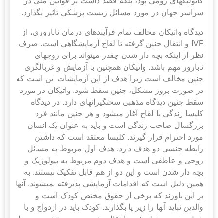
کاتولیک‎های رومی بود، بلکه قصد داشت بر قوانین ملی در
سراسر جهان در مورد مسائل زیست پزشکی تاثیر بگذارد.
دیدگاه واتیکان مخالف تمام فرآیندهای درمان ناباروری، از
IVF و انتقال جنین گرفته تا لقاح آزمایشگاهی است. صرف
نظر از اینکه بچه دار شدن چقدر می‎تواند برای زوج‎های
نابارور مهم باشد. واتیکان همچنین با آزمایش و غربالگری
جنین مخالف است زیرا هدف از این آزمایشات این است که
در صورت بروز مشکل، جنین سقط شود. واتیکان در مورد
سقط جنین دیدگاه مذهبی سخت‎گیرانه‎ای دارد. در دیدگاه
کلیسا زندگی با لقاح آغاز می‎شود و هر جنین مانند فرد
بزرگسال صاحب زندگی است و باید به عنوان یک انسان
مورد احترام قرار گیرند. کلیسا معتقد است که داشتن
رابطه جنسی دو هدف دارد. هدف اول مربوط به مسائل
روحی و عاطفی است و هدف دوم مربوط به بیولوژیک و
بچه دار شدن است و این دو از هم قابل تفکیک نیستند. به
همین دلیل است که اقدامات آزمایشی پذیرفته نمی‎شوند. آنها
بر این باورند که برخی از حقوق مختص کودک است و
والدین نباید آنها را زیر پا بگذارند. کودک باید در ازدواج و با