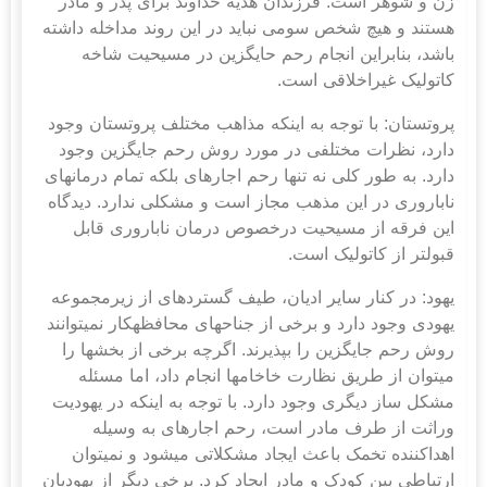
زن و شوهر است. فرزندان هدیه خداوند برای پدر و مادر
هستند و هیچ شخص سومی نباید در این روند مداخله داشته
باشد، بنابراین انجام رحم حایگزین در مسیحیت شاخه
کاتولیک غیراخلاقی است.
پروتستان:
با توجه به اینکه مذاهب مختلف پروتستان وجود
دارد، نظرات مختلفی در مورد روش رحم جایگزین وجود
دارد. به طور کلی نه تنها رحم اجاره‎ای بلکه تمام درمان‎های
ناباروری در این مذهب مجاز است و مشکلی ندارد. دیدگاه
این فرقه از مسیحیت درخصوص درمان ناباروری قابل
قبول‎تر از کاتولیک است.
یهود:
در کنار سایر ادیان، طیف گسترده‎ای از زیرمجموعه
یهودی وجود دارد و برخی از جناح‎های محافظه‎کار نمی‎توانند
روش رحم جایگزین را بپذیرند. اگرچه برخی از بخش‎ها را
می‎توان از طریق نظارت خاخام‎ها انجام داد، اما مسئله
مشکل ساز دیگری وجود دارد. با توجه به اینکه در یهودیت
وراثت از طرف مادر است، رحم اجاره‎ای به وسیله
اهداکننده تخمک باعث ایجاد مشکلاتی می‎شود و نمی‎توان
ارتباطی بین کودک و مادر ایجاد کرد. برخی دیگر از یهودیان