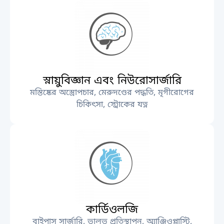
স্নায়ুবিজ্ঞান এবং নিউরোসার্জারি
মস্তিষ্কের অস্ত্রোপচার, মেরুদণ্ডের পদ্ধতি, মৃগীরোগের
চিকিৎসা, স্ট্রোকের যত্ন
কার্ডিওলজি
বাইপাস সার্জারি, ভালভ প্রতিস্থাপন, অ্যাঞ্জিওপ্লাস্টি,