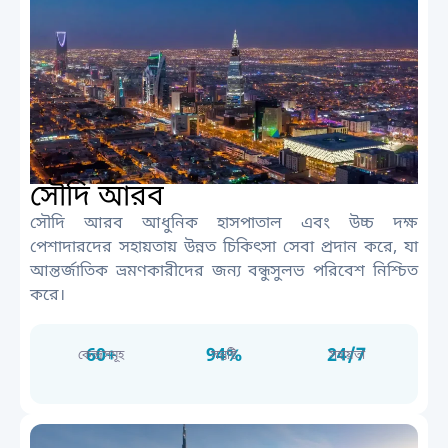
সৌদি আরব
সৌদি আরব আধুনিক হাসপাতাল এবং উচ্চ দক্ষ
পেশাদারদের সহায়তায় উন্নত চিকিৎসা সেবা প্রদান করে, যা
আন্তর্জাতিক ভ্রমণকারীদের জন্য বন্ধুসুলভ পরিবেশ নিশ্চিত
করে।
60+
94%
24/7
কেন্দ্রসমূহ
সন্তুষ্টি
সহায়তা