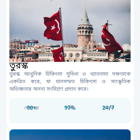
তুরস্ক
তুরস্ক আধুনিক চিকিৎসা সুবিধা ও খ্যাতনামা দক্ষতাকে
একত্রিত করে, যা মানসম্মত চিকিৎসা ও সাংস্কৃতিক
অভিজ্ঞতার অনন্য সংমিশ্রণ প্রদান করে।
90+
97%
24/7
কেন্দ্রসমূহ
সন্তুষ্টি
সহায়তা