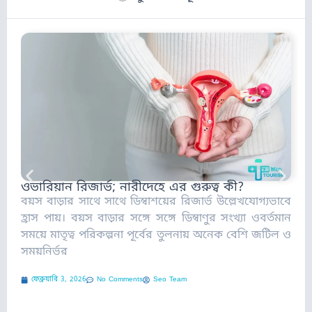
আ
ওভারিয়ান রিজার্ভ; নারীদেহে এর গুরুত্ব কী?
আ
বয়স বাড়ার সাথে সাথে ডিম্বাশয়ের রিজার্ভ উল্লেখযোগ্যভাবে
(
হ্রাস পায়। বয়স বাড়ার সঙ্গে সঙ্গে ডিম্বাণুর সংখ্যা ওবর্তমান
জ
সময়ে মাতৃত্ব পরিকল্পনা পূর্বের তুলনায় অনেক বেশি জটিল ও
সময়নির্ভর
ফেব্রুয়ারি 3, 2026
No Comments
Seo Team