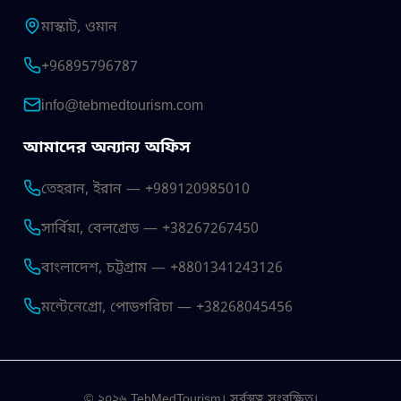
মাস্কাট, ওমান
+96895796787
info@tebmedtourism.com
আমাদের অন্যান্য অফিস
তেহরান, ইরান — +989120985010
সার্বিয়া, বেলগ্রেড — +38267267450
বাংলাদেশ, চট্টগ্রাম — +8801341243126
মন্টেনেগ্রো, পোডগরিচা — +38268045456
© ২০২৬ TebMedTourism। সর্বস্বত্ব সংরক্ষিত।