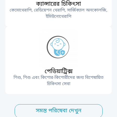
ক্যান্সারের চিকিৎসা
কেমোথেরাপি, রেডিয়েশন থেরাপি, সার্জিক্যাল অনকোলজি,
ইমিউনোথেরাপি
পেডিয়াট্রিক্স
শিশু, শিশু এবং কিশোর-কিশোরীদের জন্য বিশেষায়িত
চিকিৎসা সেবা
সমস্ত পরিষেবা দেখুন