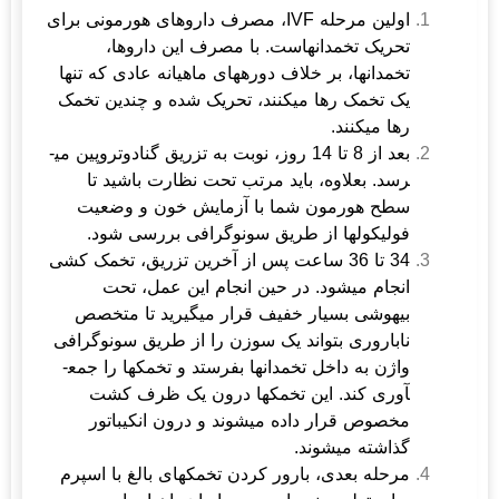
اولین مرحله IVF، مصرف داروهای هورمونی برای
تحریک تخمدان­هاست. با مصرف این داروها،
تخمدانها، بر خلاف دوره­های ماهیانه عادی که تنها
یک تخمک رها می­کنند، تحریک شده و چندین تخمک
رها می­کنند.
بعد از 8 تا 14 روز، نوبت به تزریق گنادوتروپین می­
رسد. بعلاوه، باید مرتب تحت نظارت باشید تا
سطح هورمون شما با آزمایش خون و وضعیت
فولیکول­ها از طریق سونوگرافی بررسی شود.
34 تا 36 ساعت پس از آخرین تزریق، تخمک کشی
انجام می­شود. در حین انجام این عمل، تحت
بیهوشی بسیار خفیف قرار میگیرید تا متخصص
ناباروری بتواند یک سوزن را از طریق سونوگرافی
واژن به داخل تخمدانها بفرستد و تخمک­ها را جمع­
آوری کند. این تخمک­ها درون یک ظرف کشت
مخصوص قرار داده می­شوند و درون انکیباتور
گذاشته می­شوند.
مرحله بعدی، بارور کردن تخمک­های بالغ با اسپرم