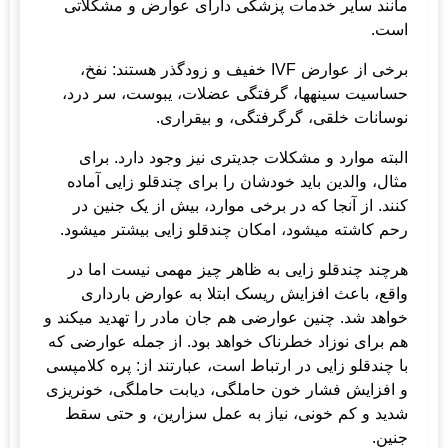
مانند سایر خدمات پزشکی دارای عوارض و مشکلاتی
است.
برخی از عوارض IVF خفیف و زودگذر هستند: نفخ،
حساسیت سینه­ها، گرفتگی عضلات، یبوست، سر درد،
نوسانات خلقی، گرگرفتگی، و بیقراری.
البته موارد و مشکلات جدی­تری نیز وجود دارد. برای
مثال، والدین باید خودشان را برای چندقلو زایی آماده
کنند. از آنجا که در برخی موارد، بیش از یک جنین در
رحم کاشته می­شود، امکان چندقلو زایی بیشتر می­شود.
هرچند چندقلو زایی به ظاهر چیز مهمی نیست اما در
واقع، باعث افزایش ریسک ابتلا به عوارض بارداری
خواهد شد. چنین عوارضی هم جان مادر را تهدید می­کند و
هم برای نوزاد خطرناک خواهد بود. از جمله عوارضی که
با چندقلو زایی در ارتباط است، عبارتند از: پره کلامپسی
و افزایش فشار خون حاملگی، دیابت حاملگی، خونریزی
شدید و کم خونی، نیاز به عمل سزارین، و حتی سقط
جنین.