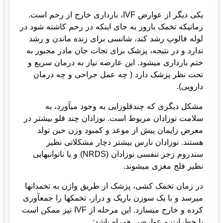
یکی دیگر از عوارض IVF، بارداری خارج از رحم است.
زمانیکه تخمک بارور به جای اینکه در رحم کاشته شود در
لوله فالوپ رشد کند، شانسی برای زنده ماندن و رشد
ندارد و در نتیجه، پزشک برای نجات جان مادر مجبور به
ختم بارداری می­شود. این عارضه نیاز به درمان سریع و
تحت نظر پزشک دارد ( چه عمل جراحی و چه درمان
دارویی).
مشکل دیگری که چندقلوزایی به وجود می­آورد، به
سلامت نوزادان مربوط است. نوزادان چند قلو بیشتر در
معرض زایمان پیش از موعد و کمبود وزن حین تولد
هستند. نوزادان نارس بیشتر دچار مشکلاتی نظیر
سندروم زجر تنفسی نوزادان (NRDS) و یا ناتوانی­هایی
نظیر فلج مغزی می­شوند.
در زمان تخمک کشی، پزشک از طریق واژن به تخمدان­ها
میرسد و با یک سوزن باریک و دراز، تخمک­ها را جمع­آوری
کرده و خارج می­سازد. این مرحله از IVF نیز ممکن است
با خطرات و عوارضی همراه باشد: