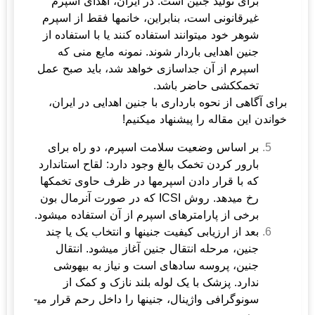
برای تولید جنین است. در ایران، اهدای اسپرم
غیرقانونی است، بنابراین، خانم­ها فقط از اسپرم
شوهر خود می­توانند استفاده کنند یا با استفاده از
جنین اهدایی باردار شوند. نمونه مایع منی که
اسپرم از آن جداسازی خواهد شد، باید صبح عمل
تخمک­کشی حاضر باشد.
برای آگاهی از نحوه
بارداری با جنین اهدایی در ایران
،
خواندن این مقاله را پیشنهاد می­کنیم!
بر اساس وضعیت سلامت اسپرم، دو راه برای
بارور کردن تخمک بالغ وجود دارد: لقاح استاندارد
که با قرار دادن اسپرم­ها در ظرف حاوی تخمک­ها
رخ می­دهد. روش ICSI که در صورت آنرمال بون
برخی از پارامترهای اسپرم از آن استفاده می­شود.
بعد از ارزیابی کیفیت جنین­ها و انتخاب یک یا چند
جنین، مرحله انتقال جنین آغاز می­شود. انتقال
جنین، پروسه ساده­ای است و نیاز به بیهوشی
ندارد. پزشک با یک لوله بلند نازک و کمک از
سونوگرافی واژینال، جنین­ها را داخل رحم قرار می­