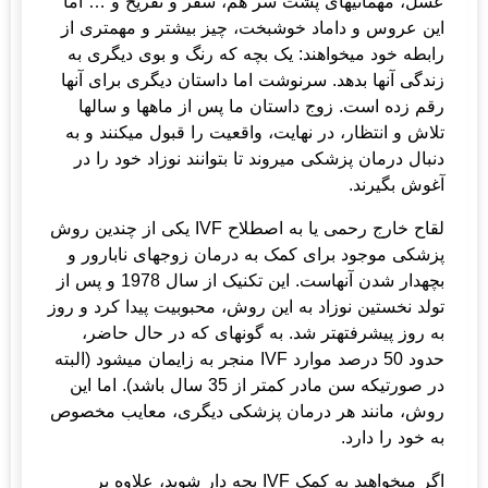
عسل، مهمانی­های پشت سر هم، سفر و تفریح و … اما
این عروس و داماد خوشبخت، چیز بیشتر و مهم­تری از
رابطه خود می­خواهند: یک بچه که رنگ و بوی دیگری به
زندگی آنها بدهد. سرنوشت اما داستان دیگری برای آنها
رقم زده است. زوج داستان ما پس از ماه­ها و سالها
تلاش و انتظار، در نهایت، واقعیت را قبول می­کنند و به
دنبال درمان پزشکی می­روند تا بتوانند نوزاد خود را در
آغوش بگیرند.
لقاح خارج رحمی یا به اصطلاح IVF یکی از چندین روش
پزشکی موجود برای کمک به درمان زوج­های نابارور و
بچه­دار شدن آنهاست. این تکنیک از سال 1978 و پس از
تولد نخستین نوزاد به این روش، محبوبیت پیدا کرد و روز
به روز پیشرفته­تر شد. به گونه­ای که در حال حاضر،
حدود 50 درصد موارد IVF منجر به زایمان ­می­شود (البته
در صورتیکه سن مادر کمتر از 35 سال باشد). اما این
روش، مانند هر درمان پزشکی دیگری، معایب مخصوص
به خود را دارد.
اگر می­خواهید به کمک IVF بچه ­دار شوید، علاوه بر