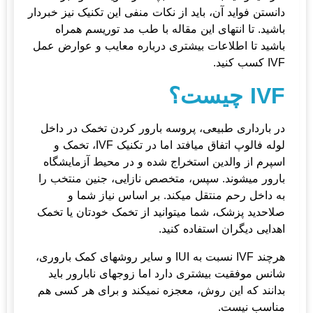
دانستن فواید آن، باید از نکات منفی این تکنیک نیز خبردار
باشید. تا انتهای این مقاله با
طب مد توریسم
همراه
باشید تا اطلاعات بیشتری درباره معایب و عوارض عمل
IVF کسب کنید.
IVF چیست؟
در بارداری طبیعی، پروسه بارور کردن تخمک در داخل
لوله فالوپ اتفاق می­افتد اما در تکنیک IVF، تخمک و
اسپرم از والدین استخراج شده و در محیط آزمایشگاه
بارور می­شوند. سپس، متخصص نازایی، جنین­ منتخب را
به داخل رحم منتقل می­کند. بر اساس نیاز شما و
صلاحدید پزشک، شما می­توانید از تخمک خودتان یا تخمک
اهدایی دیگران استفاده کنید.
هرچند IVF نسبت به IUI و سایر روشهای کمک باروری،
شانس موفقیت بیشتری دارد اما زوج­های نابارور باید
بدانند که این روش، معجزه نمی­کند و برای هر کسی هم
مناسب نیست.