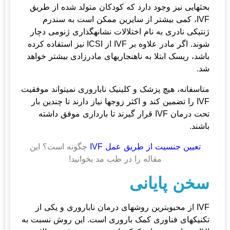
بحث­هایی نیز وجود دارد که کودکان متولد شده از طریق
IVF، کمی بیشتر از سایرین ممکن است به سندرم
ژنتیکی نادری به نام اختلالات نشانه­گذاری ژنومی دچار
شوند. اگر مادر علاوه بر IVF از ICSI نیز استفاده کرده
باشد، ریسک ابتلا به ناهنجاری­های مادرزادی بیشتر خواهد
شد.
متاسفانه، هیچ پزشک و کلینیک ناباروری نمی­تواند موفقیت
IVF را تضمین کند و اکثر زوج­ها نیاز دارند تا چندین بار
تحت درمان IVF قرار گیرند تا بارداری موفق داشته
باشند.
تعیین جنسیت از طریق عمل IVF
چگونه است؟ این
مقاله را در طب مد بخوانید!
سخن پایانی
IVF از محبوب­ترین روشهای درمان ناباروری و یکی از
تکنیک­های فناوری کمک باروری است. این روش نسبت به