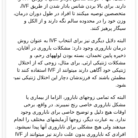
دارند. برای بالا بردن شانس بادار شدن از طریق IVF،
متخصصین توصیه می­کنند تا افراد در طول دوران درمان،
وزن خود را در محدوده سالم نگه دارند و از الکل و
سیگار پرهیز کنند.
البته دلایل دیگری نیز برای انتخاب IVF به عنوان روش
درمان ناباروری وجود دارد: مشکلات باروری در آقایان،
ذخیره پایین تخمدان، بسته بودن لوله­های رحم، و
مشکلات ژنتیکی ارثی. برای مثال، زوجی که از اختلال
ژنتیکی خود آگاهی دارند می­توانند از IVF استفاده کنند تا
مطمئن باشند که فرزندشان دچار این اختلال ژنتیکی نمی­
شود.
البته که تمامی زوجهای نابارور، الزاما از بیماری یا
مشکل ناباروری خاصی رنج نمی­برند. در واقع، برخی
اوقات هیچ دلیل و توضیح خاصی برای ناباروری وجود
ندارد. به عبارت دیگر، زوجها آزمایش­های مختلف را انجام
می­دهند ولی هیچ مشکلی برای ناباروری آنها پیدا نمی­شود.
افرادی که ناباروری بدون علت دارند نیز می­توانند از IVF