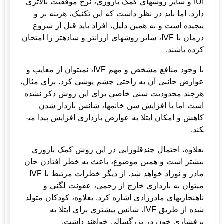
IUI و سایر روش­های کمک باروری، نرخ موفقیت بالاتری
دارد. اما باید در نظر داشت که این تکنیک، هزینه بر و
پیچیده است و به همین دلیل، افراد باید قبل از شروع
درمان با IVF، سایر روش­های ارزانتر و ساده­تر را امتحان
کرده باشند.
با وجود منافع مشخص و مهم IVF، نمی­توان از معایب و
عوارض جانبی آن به راحتی چشم پوشی کرد. برای مثال،
هرچند محدودیت سنی خاصی برای این روش ذکر نشده
است اما با افزایش سن خانم­ها، شانس باردار شدن
کاهش و امکان ابتلا به عوارض بارداری افزایش پیدا می­
کند.
بعلاوه، احتمال چندقلوزایی در این روش کمک باروری
بیشتر است و همین موضوع، باعث به خطر افتادن جان
مادر و نوزاد خواهد شد. از دیگر خطرات مرتبط با IVF
می­توان به بارداری خارج از رحمی، عفونت لگنی و
ناهنجاری­های مادرزادی اشاره کرد. بعلاوه، کودکان متولد
شده از طریق IVF، شانس بیشتری برای ابتلا به
پرفشاری خون در بزرگسالی خواهند داشت.