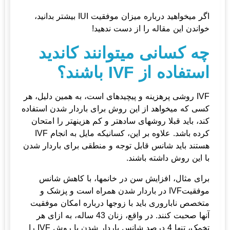
اگر می­خواهید درباره
میزان موفقیت IUI
بیشتر بدانید،
خواندن این مقاله را از دست ندهید!
چه کسانی می­توانند کاندید
استفاده از IVF باشند؟
IVF روشی پرهزینه و پیچیده­ای است، به همین دلیل، هر
کسی که می­خواهد از این روش برای باردار شدن استفاده
کند، باید قبلا روش­های ساده­تر و کم هزینه­تر را امتحان
کرده باشد. علاوه بر این، کسانیکه مایل به انجام IVF
هستند باید شانس قابل توجه و منطقی برای باردار شدن
با این روش داشته باشند.
برای مثال، افزایش سن در خانم­ها، با کاهش شانس
موفقیتIVF در باردار شدن همراه است و پزشک و
متخصص ناباروری باید با زوج­ها درباره امکان موفقیت
آنها صحبت کنند. در واقع، زنان 43 ساله، به ازای هر
تخمک، تنها 4 درصد شانس باردار شدن با روش IVF را